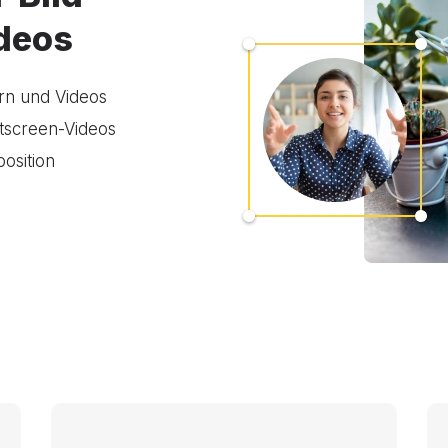
ideos
ern und Videos
itscreen-Videos
osition