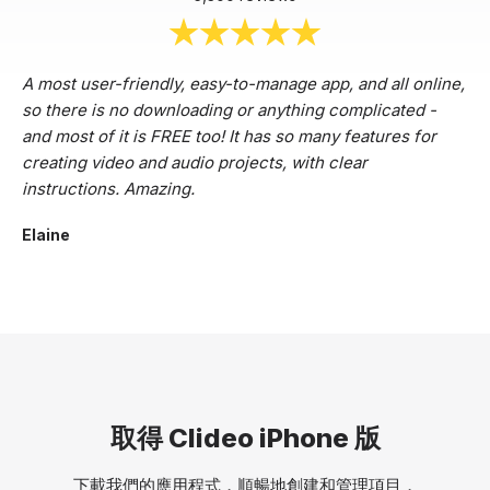
A most user-friendly, easy-to-manage app, and all online,
so there is no downloading or anything complicated -
and most of it is FREE too! It has so many features for
creating video and audio projects, with clear
instructions. Amazing.
Elaine
取得 Clideo iPhone 版
下載我們的應用程式，順暢地創建和管理項目，