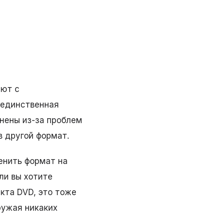
уют с
 единственная
нены из-за проблем
в другой формат.
енить формат на
ли вы хотите
кта DVD, это тоже
ружая никаких